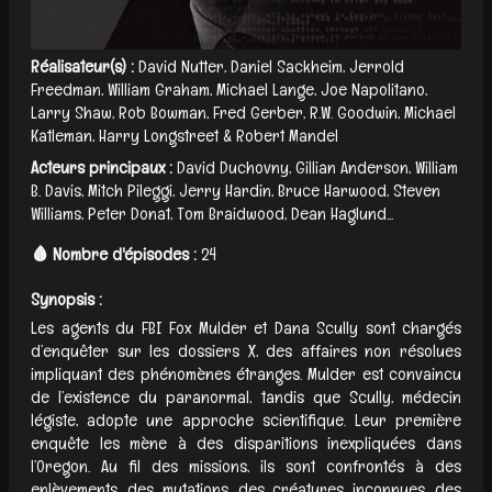
Réalisateur(s) :
David Nutter, Daniel Sackheim, Jerrold
Freedman, William Graham, Michael Lange, Joe Napolitano,
Larry Shaw, Rob Bowman, Fred Gerber, R.W. Goodwin, Michael
Katleman, Harry Longstreet & Robert Mandel
Acteurs principaux :
David Duchovny, Gillian Anderson, William
B. Davis, Mitch Pileggi, Jerry Hardin, Bruce Harwood, Steven
Williams, Peter Donat, Tom Braidwood, Dean Haglund...
🩸 Nombre d'épisodes :
24
Synopsis :
Les agents du FBI Fox Mulder et Dana Scully sont chargés
d’enquêter sur les dossiers X, des affaires non résolues
impliquant des phénomènes étranges. Mulder est convaincu
de l’existence du paranormal, tandis que Scully, médecin
légiste, adopte une approche scientifique. Leur première
enquête les mène à des disparitions inexpliquées dans
l’Oregon. Au fil des missions, ils sont confrontés à des
enlèvements, des mutations, des créatures inconnues, des