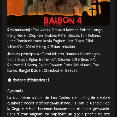
Réalisateur(s) :
Tom Hanks, Richard Donner, Robert Longo,
Gary Fleder, Stephen Hopkins, Peter Medak, Tom Holland,
John Frankenheimer, Kevin Yagher, Joel Silver, Elliot
Silverstein, Steve Perry & William Friedkin
Acteurs principaux :
Treat Williams, Frances Sternhagen,
Sonia Braga, Dylan McDermott, Cleavon Little, Brad Pitt,
Raymond J. Barry, Blythe Danner, Obba Babatundé, Tom
Hanks, Margot Kidder, Christopher Reeves...
🩸 Nombre d'épisodes :
14
Synopsis :
La quatrième saison de Les Contes de la Crypte déploie
quatorze récits indépendants introduits par le Gardien de
la Crypte, mêlant horreur, humour noir et ironie grinçante.
Dans "Cœur saignant en papillote", un gigolo profite de ses