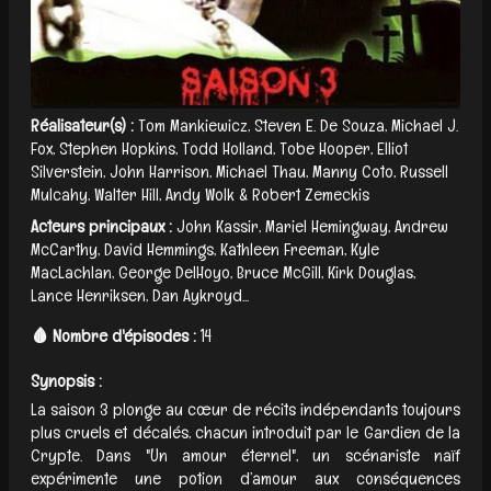
Réalisateur(s) :
Tom Mankiewicz, Steven E. De Souza, Michael J.
Fox, Stephen Hopkins, Todd Holland, Tobe Hooper, Elliot
Silverstein, John Harrison, Michael Thau, Manny Coto, Russell
Mulcahy, Walter Hill, Andy Wolk & Robert Zemeckis
Acteurs principaux :
John Kassir, Mariel Hemingway, Andrew
McCarthy, David Hemmings, Kathleen Freeman, Kyle
MacLachlan, George DelHoyo, Bruce McGill, Kirk Douglas,
Lance Henriksen, Dan Aykroyd...
🩸 Nombre d'épisodes :
14
Synopsis :
La saison 3 plonge au cœur de récits indépendants toujours
plus cruels et décalés, chacun introduit par le Gardien de la
Crypte. Dans "Un amour éternel", un scénariste naïf
expérimente une potion d’amour aux conséquences