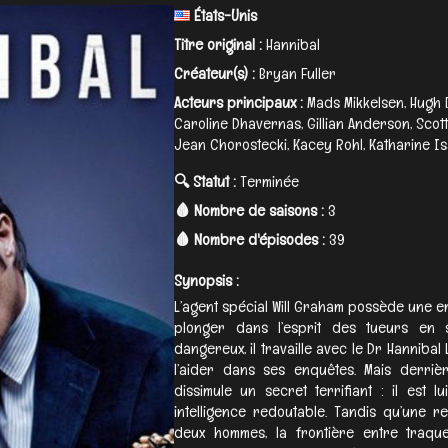
États-Unis
Titre original :
Hannibal
Créateur(s) :
Bryan Fuller
Acteurs principaux :
Mads Mikkelsen, Hugh 
Caroline Dhavernas, Gillian Anderson, Sco
Jean Chorostecki, Kacey Rohl, Katharine Isa
🔍 Statut :
Terminée
🩸 Nombre de saisons :
3
🩸 Nombre d'épisodes :
39
Synopsis :
L’agent spécial Will Graham possède une e
plonger dans l’esprit des tueurs en 
dangereux, il travaille avec le Dr Hannibal
l’aider dans ses enquêtes. Mais derriè
dissimule un secret terrifiant : il est 
intelligence redoutable. Tandis qu’une re
deux hommes, la frontière entre traque