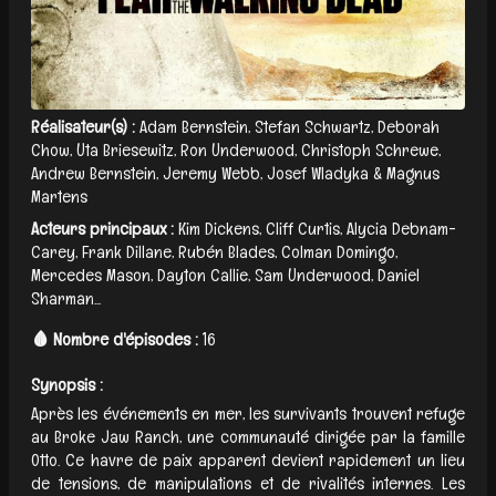
Réalisateur(s) :
Adam Bernstein, Stefan Schwartz, Deborah
Chow, Uta Briesewitz, Ron Underwood, Christoph Schrewe,
Andrew Bernstein, Jeremy Webb, Josef Wladyka & Magnus
Martens
Acteurs principaux :
Kim Dickens, Cliff Curtis, Alycia Debnam-
Carey, Frank Dillane, Rubén Blades, Colman Domingo,
Mercedes Mason, Dayton Callie, Sam Underwood, Daniel
Sharman...
🩸 Nombre d'épisodes :
16
Synopsis :
Après les événements en mer, les survivants trouvent refuge
au Broke Jaw Ranch, une communauté dirigée par la famille
Otto. Ce havre de paix apparent devient rapidement un lieu
de tensions, de manipulations et de rivalités internes. Les