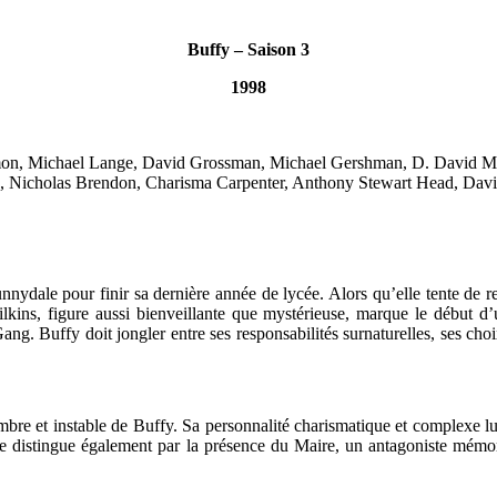
Buffy – Saison 3
1998
on, Michael Lange, David Grossman, Michael Gershman, D. David Mor
, Nicholas Brendon, Charisma Carpenter, Anthony Stewart Head, David 
nydale pour finir sa dernière année de lycée. Alors qu’elle tente de r
Wilkins, figure aussi bienveillante que mystérieuse, marque le début 
ang. Buffy doit jongler entre ses responsabilités surnaturelles, ses cho
bre et instable de Buffy. Sa personnalité charismatique et complexe lui
e distingue également par la présence du Maire, un antagoniste mémora