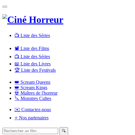
📺 Liste des Séries
📽️ Liste des Films
📺 Liste des Séries
📖 Liste des Livres
🏆 Liste des Festivals
👑 Scream Queens
👑 Scream Kings
💀 Maîtres de l'horreur
🔪 Monstres Cultes
✉️ Contactez-nous
⭐ Nos partenaires
🔍