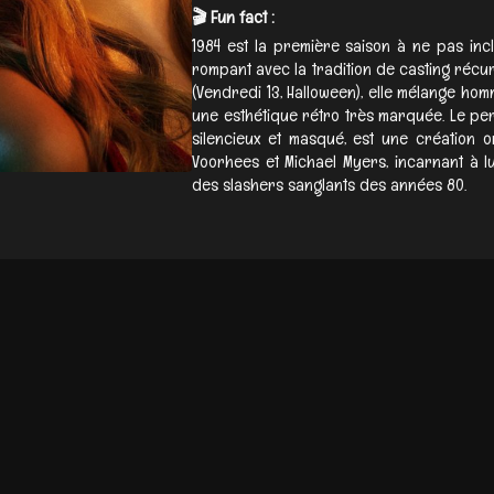
🎬 Fun fact :
1984 est la première saison à ne pas inc
rompant avec la tradition de casting récur
(Vendredi 13, Halloween), elle mélange ho
une esthétique rétro très marquée. Le pe
silencieux et masqué, est une création o
Voorhees et Michael Myers, incarnant à lui
des slashers sanglants des années 80.