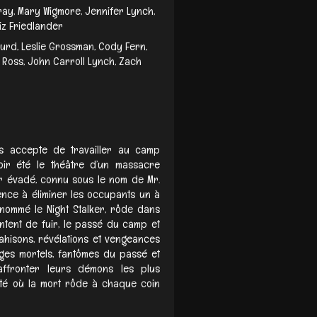
ray, Mary Wigmore, Jennifer Lynch,
iz Friedlander
ourd, Leslie Grossman, Cody Fern,
 Ross, John Carroll Lynch, Zach
s accepte de travailler au camp
ir été le théâtre d’un massacre
ur évadé, connu sous le nom de Mr.
ence à éliminer les occupants un à
rnommé le Night Stalker, rôde dans
entent de fuir, le passé du camp et
ahisons, révélations et vengeances
èges mortels, fantômes du passé et
 affronter leurs démons les plus
té où la mort rôde à chaque coin