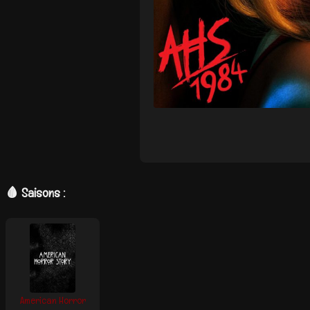
🩸 Saisons :
American Horror