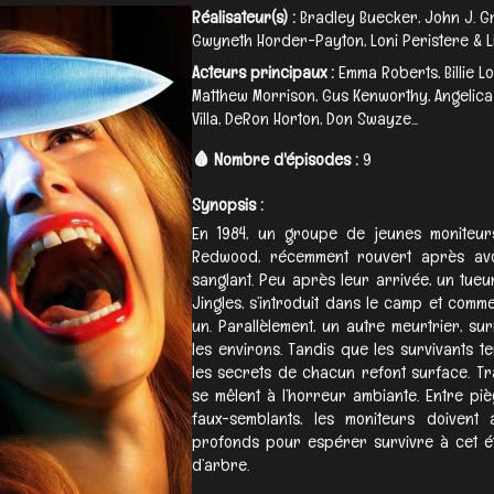
Réalisateur(s) :
Bradley Buecker, John J. G
Gwyneth Horder-Payton, Loni Peristere & L
Acteurs principaux :
Emma Roberts, Billie L
Matthew Morrison, Gus Kenworthy, Angelica
Villa, DeRon Horton, Don Swayze...
🩸 Nombre d'épisodes :
9
Synopsis :
En 1984, un groupe de jeunes moniteur
Redwood, récemment rouvert après avo
sanglant. Peu après leur arrivée, un tue
Jingles, s’introduit dans le camp et comm
un. Parallèlement, un autre meurtrier, su
les environs. Tandis que les survivants t
les secrets de chacun refont surface. Tr
se mêlent à l’horreur ambiante. Entre pi
faux-semblants, les moniteurs doivent
profonds pour espérer survivre à cet é
d’arbre.