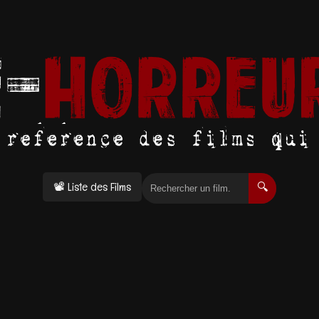
📽 Liste des Films
🔍