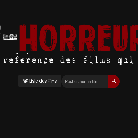
📽 Liste des Films
🔍