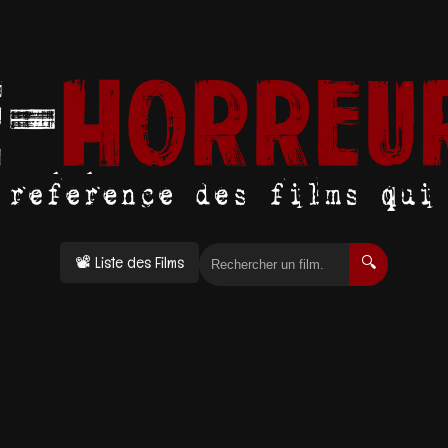
📽 Liste des Films
🔍