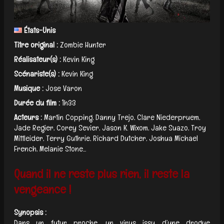
États-Unis
Titre original :
Zombie Hunter
Réalisateur(s) :
Kevin King
Scénariste(s) :
Kevin King
Musique :
Jose Varon
Durée du film :
1h33
Acteurs :
Martin Copping, Danny Trejo, Clare Niederpruem,
Jade Regier, Corey Sevier, Jason K. Wixom, Jake Suazo, Troy
Mittleider, Terry Guthrie, Richard Dutcher, Joshua Michael
French, Melanie Stone...
Quand il ne reste plus rien, il reste la
vengeance !
Synopsis :
Dans un futur proche, un virus issu d’une drogue