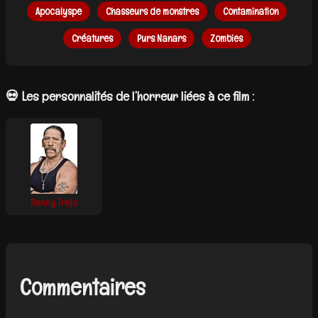
Apocalyspe
Chasseurs de monstres
Contamination
Créatures
Purs Nanars
Zombies
💀 Les personnalités de l’horreur liées à ce film :
Danny Trejo
Commentaires