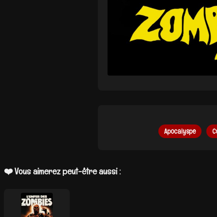
Apocalyspe
C
❤️ Vous aimerez peut-être aussi :