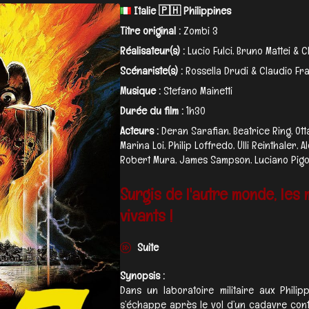
Italie 🇵🇭 Philippines
Titre original :
Zombi 3
Réalisateur(s) :
Lucio Fulci, Bruno Mattei & 
Scénariste(s) :
Rossella Drudi & Claudio Fr
Musique :
Stefano Mainetti
Durée du film :
1h30
Acteurs :
Deran Sarafian, Beatrice Ring, Ott
Marina Loi, Philip Loffredo, Ulli Reinthaler
Robert Mura, James Sampson, Luciano Pigozz
Surgis de l'autre monde, les
vivants !
Suite
Synopsis :
Dans un laboratoire militaire aux Philip
s’échappe après le vol d’un cadavre cont