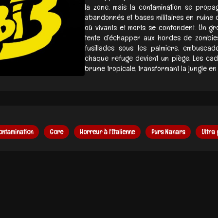
la zone, mais la contamination se propag
abandonnés et bases militaires en ruine 
où vivants et morts se confondent. Un gro
tente d’échapper aux hordes de zombies,
fusillades sous les palmiers, embuscad
chaque refuge devient un piège. Les ca
brume tropicale, transformant la jungle en
ontamination
Gore
Horreur à l'Italienne
Purs Nanars
Ultra