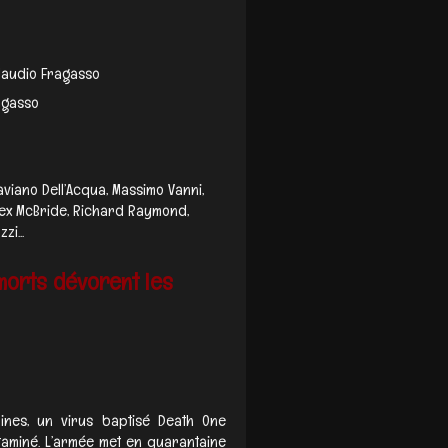
Claudio Fragasso
agasso
aviano Dell’Acqua, Massimo Vanni,
, Alex McBride, Richard Raymond,
i...
 morts dévorent les
pines, un virus baptisé Death One
aminé. L’armée met en quarantaine