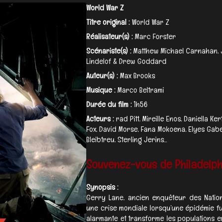
World War Z
Titre original :
World War Z
Réalisateur(s) :
Marc Forster
Scénariste(s) :
Matthew Michael Carnahan, J
Lindelof & Drew Goddard
Auteur(s) :
Max Brooks
Musique :
Marco Beltrami
Durée du film :
1h56
Acteurs :
rad Pitt, Mireille Enos, Daniella 
Fox, David Morse, Fana Mokoena, Elyes Gabel
Bleibtreu, Sterling Jerins...
Souvenez-vous de Philadelphi
Synopsis :
Gerry Lane, ancien enquêteur des Natio
une crise mondiale lorsqu’une épidémie f
alarmante et transforme les populations en