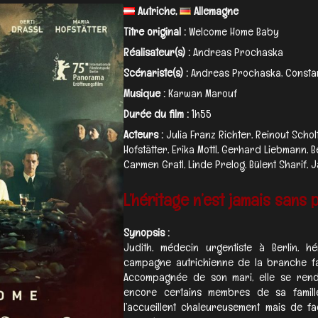
Autriche,
Allemagne
Titre original :
Welcome Home Baby
Réalisateur(s) :
Andreas Prochaska
Scénariste(s) :
Andreas Prochaska, Constan
Musique :
Karwan Marouf
Durée du film :
1h55
Acteurs :
Julia Franz Richter, Reinout Schol
Hofstätter, Erika Mottl, Gerhard Liebmann, 
Carmen Gratl, Linde Prelog, Bülent Sharif, J
L’héritage n’est jamais sans p
Synopsis :
Judith, médecin urgentiste à Berlin, h
campagne autrichienne de la branche fam
Accompagnée de son mari, elle se rend 
encore certains membres de sa famille
l’accueillent chaleureusement mais de fa