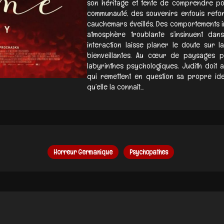
son héritage et tente de comprendre pou
communauté, des souvenirs enfouis refont
cauchemars éveillés. Des comportements inq
atmosphère troublante s’insinuent dan
interaction laisse planer le doute sur 
bienveillantes. Au cœur de paysages p
labyrinthes psychologiques, Judith doit 
qui remettent en question sa propre ident
qu’elle la connaît...
Horreur Germanique
Psychopathes