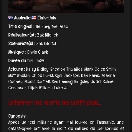
Australie
États-Unis
Titre original :
We Bury the Dead
Réalisateur(s) :
Zak Hilditch
Scénariste(s) :
Zak Hilditch
Musique :
Chris Clark
Durée du film :
1h34
Acteurs :
Daisy Ridley, Brenton Thwaites, Mark Coles Smith,
Matt Whelan, Chloe Hurst, Kym Jackson, Dan Paris, Deanna
Cooney, Nicola Bartlett, Kim Fleming, Kingsley Judd, Salme
Geransar, Elijah Williams, Luke Jai...
Enterrer les morts ne suffit plus...
Synopsis :
Après un test militaire ayant mal tourné en Tasmanie, une
catastrophe entraîne la mort de milliers de personnes et