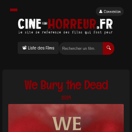
👤 Connexion
📽 Liste des Films
🔍
We Bury the Dead
2024