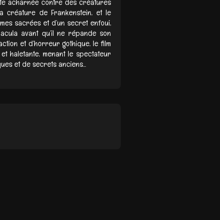
tte acharnée contre des créatures
la créature de Frankenstein, et le
armes sacrées et d’un secret enfoui,
racula avant qu’il ne répande son
tion et d’horreur gothique, le film
et haletante, menant le spectateur
es et de secrets anciens...