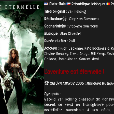
États-Unis
République tchèque
Ro
Titre original :
Van Helsing
Réalisateur(s) :
Stephen Sommers
Scénariste(s) :
Stephen Sommers
Musique :
Alan Silvestri
Durée du film :
2h11
Acteurs :
Hugh Jackman, Kate Beckinsale, 
Shuler Hensley, Elena Anaya, Will Kemp, Kevi
Colloca, Josie Maran, Samuel West...
L'aventure est éternelle !
🏆 SATURN AWARDS 2005 : Meilleure Musique
Synopsis :
Gabriel Van Helsing, chasseur de monstre
secret, se rend en Transylvanie pour
malédiction ancestrale. À ses côtés, 