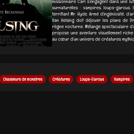
missionnaire Carl s’engagent dans une lu
surnaturelles : vampires, loups-garous, 
terrifiant Mr. Hyde. Armé d’ingéniosité, d’
Van Helsing doit déjouer les plans de D
règne nocturne. Mélange spectaculaire d’ac
propose une aventure visuellement riche 
au cœur d’un univers de créatures mythiqu
Chasseurs de monstres
Créatures
Loups-Garous
Vampires