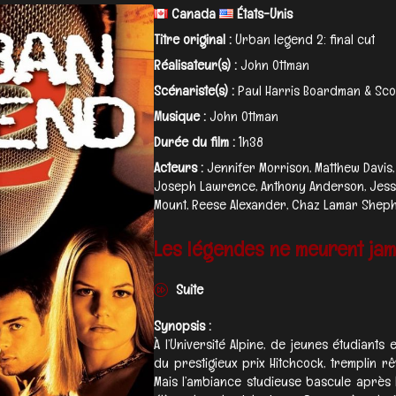
Canada
États-Unis
Titre original :
Urban legend 2: final cut
Réalisateur(s) :
John Ottman
Scénariste(s) :
Paul Harris Boardman & Sco
Musique :
John Ottman
Durée du film :
1h38
Acteurs :
Jennifer Morrison, Matthew Davis,
Joseph Lawrence, Anthony Anderson, Jessi
Mount, Reese Alexander, Chaz Lamar Sheph
Les légendes ne meurent jama
Suite
Synopsis :
À l’Université Alpine, de jeunes étudiant
du prestigieux prix Hitchcock, tremplin r
Mais l’ambiance studieuse bascule après l