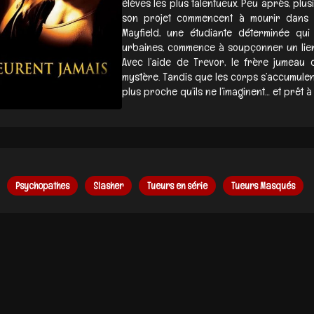
élèves les plus talentueux. Peu après, plu
son projet commencent à mourir dans 
Mayfield, une étudiante déterminée qui
urbaines, commence à soupçonner un lien 
Avec l’aide de Trevor, le frère jumeau d
mystère. Tandis que les corps s’accumulen
plus proche qu’ils ne l’imaginent… et prêt à
Psychopathes
Slasher
Tueurs en série
Tueurs Masqués