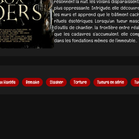
résonnent la nuit, les voisins disparaissen
plus oppressante. Intriguée, elle découv
les murs et apprend que le bâtiment cach
rituels ésotériques. Lorsqu’un tueur mas
d’outils de chantier, la frontière entre réa
que les cadavres s’accumulent, elle com
dans les fondations mêmes de l’immeuble...
ux Hantés
Remake
Slasher
Torture
Tueurs en série
Tu