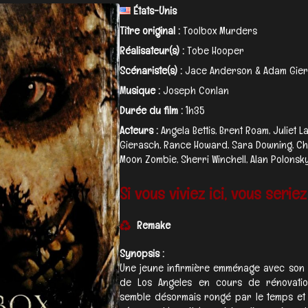
États-Unis
Titre original :
Toolbox Murders
Réalisateur(s) :
Tobe Hooper
Scénariste(s) :
Jace Anderson & Adam Gie
Musique :
Joseph Conlan
Durée du film :
1h35
Acteurs :
Angela Bettis, Brent Roam, Juliet
Gierasch, Rance Howard, Sara Downing, Chr
Moon Zombie, Sherri Winchell, Alan Polonsky.
Si vous viviez ici, vous seriez
Remake
Synopsis :
Une jeune infirmière emménage avec son
de Los Angeles en cours de rénovation. 
semble désormais rongé par le temps et l