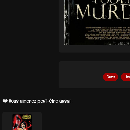
Gore
Lie
❤️ Vous aimerez peut-être aussi :