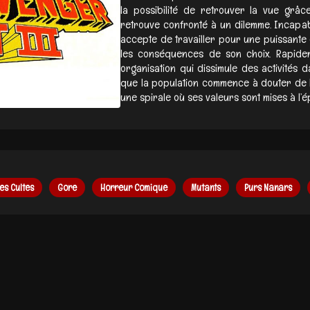
la possibilité de retrouver la vue grâc
retrouve confronté à un dilemme. Incapabl
accepte de travailler pour une puissante
les conséquences de son choix. Rapideme
organisation qui dissimule des activités
que la population commence à douter de l
une spirale où ses valeurs sont mises à l’ép
es Cultes
Gore
Horreur Comique
Mutants
Purs Nanars