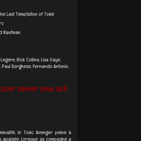
The Last Temptation of Toxie
rz
yd Kaufman
egere, Rick Collins, Lisa Gaye,
w, Paul Borghese, Fernando Antonio,
 pour sauver ceux qu’il
minalité, le Toxic Avenger peine à
is apaisée. Lorsque sa compagne a