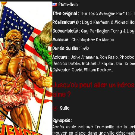
États-Unis
Titre original :
The Toxic Avenger Part III: 
Réalisateur(s) :
Lloyd Kaufman & Michael He
Scénariste(s) :
Gay Partington Terry & Llo
Musique :
Christopher De Marco
Durée du film :
1h42
Acteurs :
John Altamura, Ron Fazio, Phoebe L
Jessica Dublin, Michael J. Kaplan, Dan Sno
Sylvester Covin, William Decker...
Jusqu’où peut aller un héros
aime ?
Suite
Synopsis :
Après avoir nettoyé Tromaville de la cri
trouver sa place dans une ville désorma