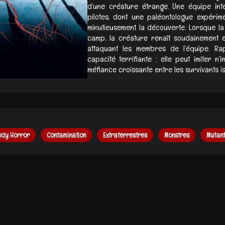
d’une créature étrange. Une équipe inte
pilotes, dont une paléontologue expéri
minutieusement la découverte. Lorsque l
camp, la créature renaît soudainement 
attaquant les membres de l’équipe. Ra
capacité terrifiante : elle peut imiter n’
méfiance croissante entre les survivants is
ody Horror
Contamination
Extraterrestres
Monstres
Mutant