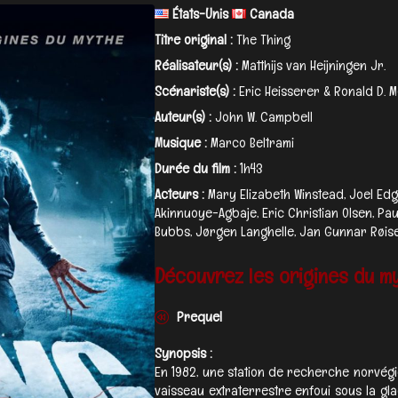
États-Unis
Canada
Titre original :
The Thing
Réalisateur(s) :
Matthijs van Heijningen Jr.
Scénariste(s) :
Eric Heisserer & Ronald D. 
Auteur(s) :
John W. Campbell
Musique :
Marco Beltrami
Durée du film :
1h43
Acteurs :
Mary Elizabeth Winstead, Joel Ed
Akinnuoye-Agbaje, Eric Christian Olsen, Pau
Bubbs, Jørgen Langhelle, Jan Gunnar Røise, St
Découvrez les origines du my
Prequel
Synopsis :
En 1982, une station de recherche norvégi
vaisseau extraterrestre enfoui sous la gl