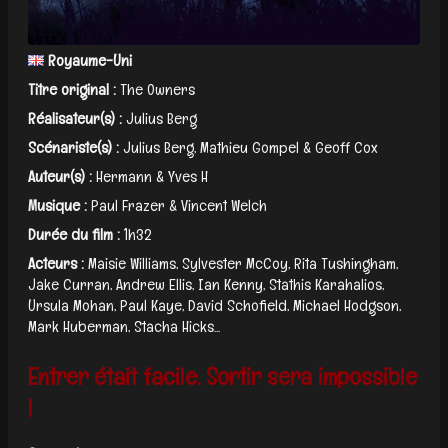
Royaume-Uni
Titre original :
The Owners
Réalisateur(s) :
Julius Berg
Scénariste(s) :
Julius Berg, Mathieu Gompel & Geoff Cox
Auteur(s) :
Hermann & Yves H
Musique :
Paul Frazer & Vincent Welch
Durée du film :
1h32
Acteurs :
Maisie Williams, Sylvester McCoy, Rita Tushingham,
Jake Curran, Andrew Ellis, Ian Kenny, Stathis Karahalios,
Ursula Mohan, Paul Kaye, David Schofield, Michael Hodgson,
Mark Huberman, Stacha Hicks...
Entrer était facile. Sortir sera impossible
!