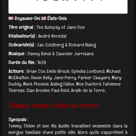
Royaume-Uni
États-Unis
Titre original :
The Autopsy of Jane Doe
Réalisateur(s) :
André Øvredal
Scénariste(s) :
Ian Goldberg & Richard Naing
Musique :
Danny Bensi & Saunder Jurriaans
Durée du film :
1h26
Acteurs :
Brian Cox, Emile Hirsch, Ophelia Lovibond, Michael
McElhatton, Olwen Kelly, Jane Perry, Parker Sawyers, Mary
Duddy, Mark Phoenix, Aisling Fallon, Moe Dunford, Fabienne
Therese, Sian Brooke, Paul Reid, Arath de la Torre...
Chaque corps cache un secret...
Synopsis :
Tommy Tilden et son fils Austin travaillent ensemble dans la
morgue familiale d’une petite ville. Alors qu’ils s’apprêtent à