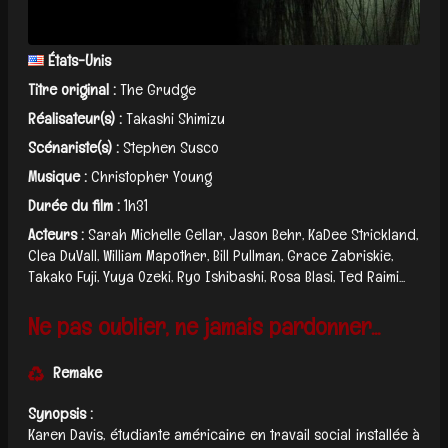
États-Unis
Titre original :
The Grudge
Réalisateur(s) :
Takashi Shimizu
Scénariste(s) :
Stephen Susco
Musique :
Christopher Young
Durée du film :
1h31
Acteurs :
Sarah Michelle Gellar, Jason Behr, KaDee Strickland,
Clea DuVall, William Mapother, Bill Pullman, Grace Zabriskie,
Takako Fuji, Yuya Ozeki, Ryo Ishibashi, Rosa Blasi, Ted Raimi...
Ne pas oublier, ne jamais pardonner...
Remake
Synopsis :
Karen Davis, étudiante américaine en travail social installée à