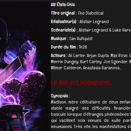
États‑Unis
Titre original :
The Diabolical
Réalisateur(s) :
Alistair Legrand
Scénariste(s) :
Alistair Legrand & Luke Harv
Musique :
Ian Hultquist
Durée du film :
1h26
Acteurs :
Ali Larter, Arjun Gupta, Max Rose, 
Merrin Dungey, Kurt Carley, Joe Egender, 
Wilmer Calderon, Anastasia Baranova...
Le mal est intemporel...
Synopsis :
Madison, mère célibataire de deux enfant
stable malgré des difficultés financière
bascule lorsque d’étranges phénomènes bo
qui vacillent, voix venues de nulle par
inhumaines. Très vite, les manifestations s