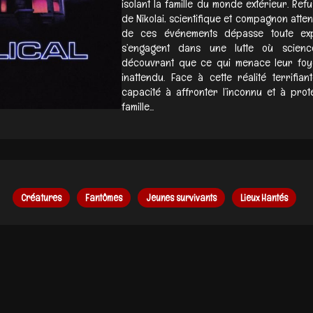
isolant la famille du monde extérieur. Refus
de Nikolai, scientifique et compagnon atte
de ces événements dépasse toute explic
s’engagent dans une lutte où scienc
découvrant que ce qui menace leur foye
inattendu. Face à cette réalité terrifia
capacité à affronter l’inconnu et à prot
famille...
Créatures
Fantômes
Jeunes survivants
Lieux Hantés