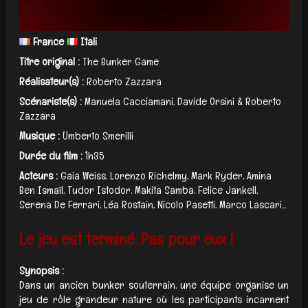
France
Itali
Titre original :
The Bunker Game
Réalisateur(s) :
Roberto Zazzara
Scénariste(s) :
Manuela Cacciamani, Davide Orsini & Roberto
Zazzara
Musique :
Umberto Smerilli
Durée du film :
1h35
Acteurs :
Gaia Weiss, Lorenzo Richelmy, Mark Ryder, Amina
Ben Ismaïl, Tudor Istodor, Makita Samba, Felice Jankell,
Serena De Ferrari, Léa Rostain, Nicolo Pasetti, Marco Lascari...
Le jeu est terminé. Pas pour eux !
Synopsis :
Dans un ancien bunker souterrain, une équipe organise un
jeu de rôle grandeur nature où les participants incarnent