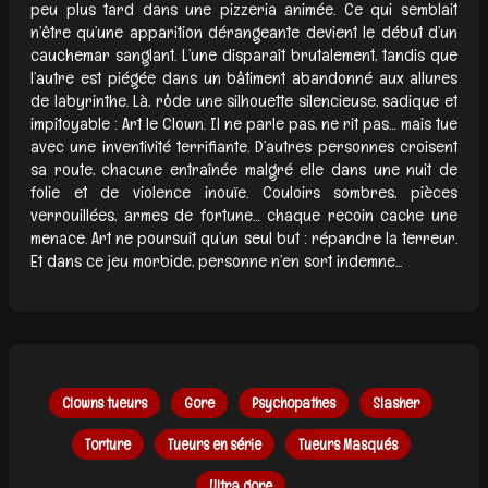
peu plus tard dans une pizzeria animée. Ce qui semblait
n’être qu’une apparition dérangeante devient le début d’un
cauchemar sanglant. L’une disparaît brutalement, tandis que
l’autre est piégée dans un bâtiment abandonné aux allures
de labyrinthe. Là, rôde une silhouette silencieuse, sadique et
impitoyable : Art le Clown. Il ne parle pas, ne rit pas… mais tue
avec une inventivité terrifiante. D’autres personnes croisent
sa route, chacune entraînée malgré elle dans une nuit de
folie et de violence inouïe. Couloirs sombres, pièces
verrouillées, armes de fortune… chaque recoin cache une
menace. Art ne poursuit qu’un seul but : répandre la terreur.
Et dans ce jeu morbide, personne n’en sort indemne...
Clowns tueurs
Gore
Psychopathes
Slasher
Torture
Tueurs en série
Tueurs Masqués
Ultra gore