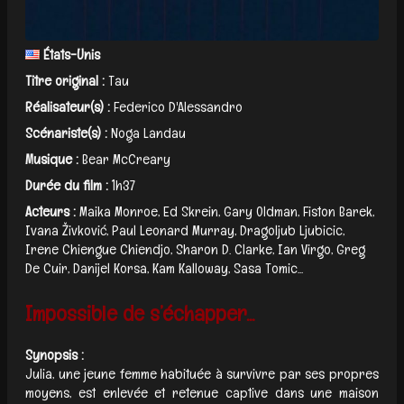
États-Unis
Titre original :
Tau
Réalisateur(s) :
Federico D'Alessandro
Scénariste(s) :
Noga Landau
Musique :
Bear McCreary
Durée du film :
1h37
Acteurs :
Maika Monroe, Ed Skrein, Gary Oldman, Fiston Barek,
Ivana Živković, Paul Leonard Murray, Dragoljub Ljubicic,
Irene Chiengue Chiendjo, Sharon D. Clarke, Ian Virgo, Greg
De Cuir, Danijel Korsa, Kam Kalloway, Sasa Tomic...
Impossible de s’échapper...
Synopsis :
Julia, une jeune femme habituée à survivre par ses propres
moyens, est enlevée et retenue captive dans une maison