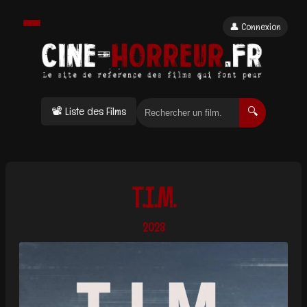
👤 Connexion
📽 Liste des Films
🔍
T.I.M.
2023