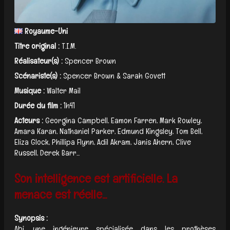
Royaume-Uni
Titre original :
T.I.M.
Réalisateur(s) :
Spencer Brown
Scénariste(s) :
Spencer Brown & Sarah Govett
Musique :
Walter Mail
Durée du film :
1h41
Acteurs :
Georgina Campbell, Eamon Farren, Mark Rowley,
Amara Karan, Nathaniel Parker, Edmund Kingsley, Tom Bell,
Eliza Glock, Phillipa Flynn, Adil Akram, Janis Ahern, Clive
Russell, Derek Barr...
Son intelligence est artificielle. La
menace est réelle...
Synopsis :
Abi, une ingénieure spécialisée dans les prothèses