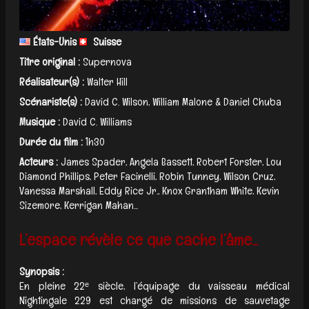
États-Unis
Suisse
Titre original :
Supernova
Réalisateur(s) :
Walter Hill
Scénariste(s) :
David C. Wilson, William Malone & Daniel Chuba
Musique :
David C. Williams
Durée du film :
1h30
Acteurs :
James Spader, Angela Bassett, Robert Forster, Lou
Diamond Phillips, Peter Facinelli, Robin Tunney, Wilson Cruz,
Vanessa Marshall, Eddy Rice Jr., Knox Grantham White, Kevin
Sizemore, Kerrigan Mahan...
L’espace révèle ce que cache l’âme...
Synopsis :
En pleine 22ᵉ siècle, l’équipage du vaisseau médical
Nightingale 229 est chargé de missions de sauvetage