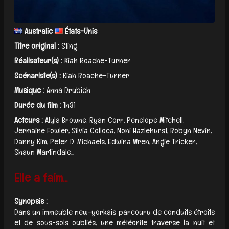
Australie
États-Unis
Titre original :
Sting
Réalisateur(s) :
Kiah Roache-Turner
Scénariste(s) :
Kiah Roache-Turner
Musique :
Anna Drubich
Durée du film :
1h31
Acteurs :
Alyla Browne, Ryan Corr, Penelope Mitchell,
Jermaine Fowler, Silvia Colloca, Noni Hazlehurst, Robyn Nevin,
Danny Kim, Peter D. Michaels, Edwina Wren, Angie Tricker,
Shaun Martindale...
Elle a faim...
Synopsis :
Dans un immeuble new-yorkais parcouru de conduits étroits
et de sous-sols oubliés, une météorite traverse la nuit et