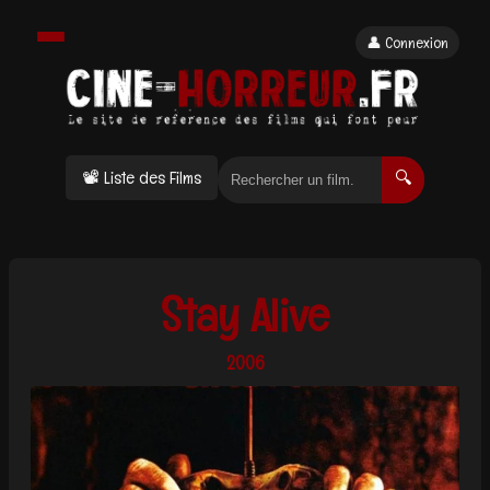
👤 Connexion
📽 Liste des Films
🔍
Stay Alive
2006