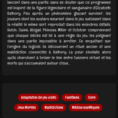
lancent dans une partie, sans se douter que ce programme
est inspiré de la figure légendaire et sanguinaire d’Elizabeth
Bathory. Peu après, un phénomène glaçant survient : les
joueurs dont les avatars meurent dans le jeu subissent dans
la réalité le même sort, reproduit dans les moindres détails.
Hutch, Swink, Abigail, Phineas, Miller et October comprennent
que chaque décès est lié à une règle du jeu, les piégeant
dans une partie impossible à arrêter. En enquêtant sur
l’origine du logiciel, ils découvrent un rituel ancien et une
malédiction connectée à Bathory. La peur s’installe alors
qu’ils cherchent à briser le lien entre l’univers virtuel et les
morts qui s’accumulent autour d’eux...
Adaptation de jeu vidéo
Fantômes
Gore
Jeux Mortels
Malédictions
Médias maléfiques