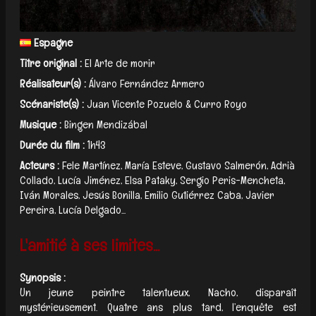
Espagne
Titre original :
El Arte de morir
Réalisateur(s) :
Álvaro Fernández Armero
Scénariste(s) :
Juan Vicente Pozuelo & Curro Royo
Musique :
Bingen Mendizábal
Durée du film :
1h43
Acteurs :
Fele Martínez, María Esteve, Gustavo Salmerón, Adrià
Collado, Lucía Jiménez, Elsa Pataky, Sergio Peris-Mencheta,
Iván Morales, Jesús Bonilla, Emilio Gutiérrez Caba, Javier
Pereira, Lucía Delgado...
L'amitié à ses limites...
Synopsis :
Un jeune peintre talentueux, Nacho, disparaît
mystérieusement. Quatre ans plus tard, l’enquête est