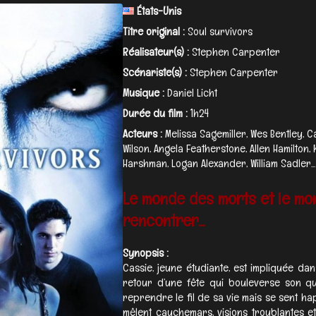
États-Unis
Titre original :
Soul survivors
Réalisateur(s) :
Stephen Carpenter
Scénariste(s) :
Stephen Carpenter
Musique :
Daniel Licht
Durée du film :
1h24
Acteurs :
Melissa Sagemiller, Wes Bentley, C
Wilson, Angela Featherstone, Allen Hamilton,
Harshman, Logan Alexander, William Sadler...
Le monde des morts et le mo
rencontrer...
Synopsis :
Cassie, jeune étudiante, est impliquée da
retour d’une fête qui bouleverse son quo
reprendre le fil de sa vie mais se sent h
mêlent cauchemars, visions troublantes et