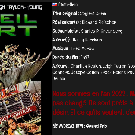
États-Unis
Titre original :
Soylent Green
Réalisateur(s) :
Richard Fleischer
Scénariste(s) :
Stanley R. Greenberg
Auteur(s) :
Harry Harrison
Musique :
Fred Myrow
Durée du film :
1h37
Acteurs :
Charlton Heston, Leigh Taylor-Yo
Connors, Joseph Cotten, Brock Peters, Paul
Jenson...
Nous sommes en l'an 2022... M
pas changé. Ils sont prêts à
désir. Et ce qu'ils veulent, c'e
🏆 AVORIAZ 1974 : Grand Prix