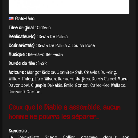
États-Unis
Titre original :
Sisters
Réalisateur(s) :
Brian De Palma
Scénariste(s) :
Brian De Palma & Louisa Rose
Musique :
Bernard Herrman
Durée du film :
1h33
Acteurs :
Margot Kidder, Jennifer Salt, Charles Durning,
William Finley, Lisle Wilson, Barnard Hughes, Dolph Sweet, Mary
Davenport, Olympia Dukakis, Emile Genest, Catherine Wallace,
Barnard Caplan...
Ceux que le Diable a assemblés, aucun
homme ne pourra les séparer...
Synopsis :
La journaliste Grace Collier observe depuis son