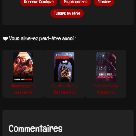
Horreur Comique
Psychopathes
Slasher
Tueurs en série
❤️ Vous aimerez peut-être aussi :
Slumber party
Slumber Party
Slumber Party
massacre
Massacre III
Massacre
Commentaires