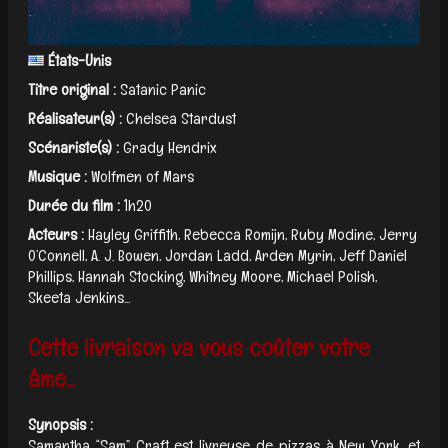
États-Unis
Titre original :
Satanic Panic
Réalisateur(s) :
Chelsea Stardust
Scénariste(s) :
Grady Hendrix
Musique :
Wolfmen of Mars
Durée du film :
1h20
Acteurs :
Hayley Griffith, Rebecca Romijn, Ruby Modine, Jerry
O’Connell, A. J. Bowen, Jordan Ladd, Arden Myrin, Jeff Daniel
Phillips, Hannah Stocking, Whitney Moore, Michael Polish,
Skeeta Jenkins...
Cette livraison va vous coûter votre
âme...
Synopsis :
Samantha “Sam” Craft est livreuse de pizzas à New York, et