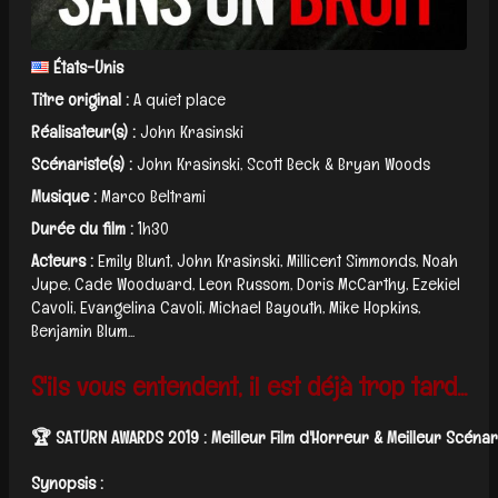
États-Unis
Titre original :
A quiet place
Réalisateur(s) :
John Krasinski
Scénariste(s) :
John Krasinski, Scott Beck & Bryan Woods
Musique :
Marco Beltrami
Durée du film :
1h30
Acteurs :
Emily Blunt, John Krasinski, Millicent Simmonds, Noah
Jupe, Cade Woodward, Leon Russom, Doris McCarthy, Ezekiel
Cavoli, Evangelina Cavoli, Michael Bayouth, Mike Hopkins,
Benjamin Blum...
S'ils vous entendent, il est déjà trop tard...
🏆 SATURN AWARDS 2019 : Meilleur Film d'Horreur & Meilleur Scénar
Synopsis :