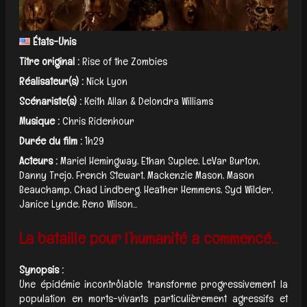
États-Unis
Titre original :
Rise of the Zombies
Réalisateur(s) :
Nick Lyon
Scénariste(s) :
Keith Allan & Delondra Williams
Musique :
Chris Ridenhour
Durée du film :
1h29
Acteurs :
Mariel Hemingway, Ethan Suplee, LeVar Burton,
Danny Trejo, French Stewart, Mackenzie Mason, Mason
Beauchamp, Chad Lindberg, Heather Hemmens, Syd Wilder,
Janice Lynde, Reno Wilson...
La bataille pour l’humanité a commencé...
Synopsis :
Une épidémie incontrôlable transforme progressivement la
population en morts-vivants particulièrement agressifs et