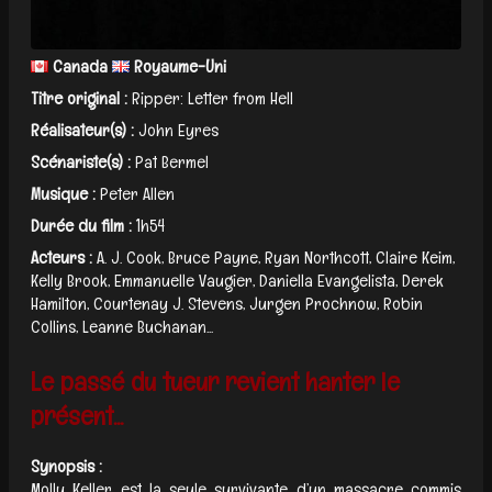
Canada
Royaume-Uni
Titre original :
Ripper: Letter from Hell
Réalisateur(s) :
John Eyres
Scénariste(s) :
Pat Bermel
Musique :
Peter Allen
Durée du film :
1h54
Acteurs :
A. J. Cook, Bruce Payne, Ryan Northcott, Claire Keim,
Kelly Brook, Emmanuelle Vaugier, Daniella Evangelista, Derek
Hamilton, Courtenay J. Stevens, Jurgen Prochnow, Robin
Collins, Leanne Buchanan...
Le passé du tueur revient hanter le
présent...
Synopsis :
Molly Keller est la seule survivante d’un massacre commis