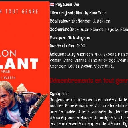
Royaume‑Uni
Titre original :
Bloody New Year
Réalisateur(s) :
Norman J. Warren
Scénariste(s) :
Frazer Pearce, Hayden Pea
Musique :
Nick Magnus
Durée du film :
1h30
Acteurs :
Suzy Aitchison, Nikki Brooks, Dan
Roman, Carol Starks, Jane Kitteridge, Colin
Aberdein, Louisa Brown, Steve Wills...
Démembrements en tout genr
Synopsis :
Un groupe d’adolescents en virée à la fê
hostiles. Pour échapper à la confrontation,
une île isolée. À leur arrivée, ils décou
décoré pour le Nouvel An malgré la chaleur
les lieux désertés, peuplés de décors fig