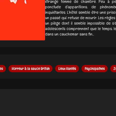
étrange femme de chambre. Peu à peu, 
ponctuée d’apparitions, de phénomèn
inquiétantes. L’hôtel semble être une pri
un passé qui refuse de mourir. Les règles du
un piège dont il semble impossible de s’
adolescents comprennent que le temps, les 
dans un cauchemar sans fin...
es
Horreur à la sauce British
Lieux Hantés
Psychopathes
Z