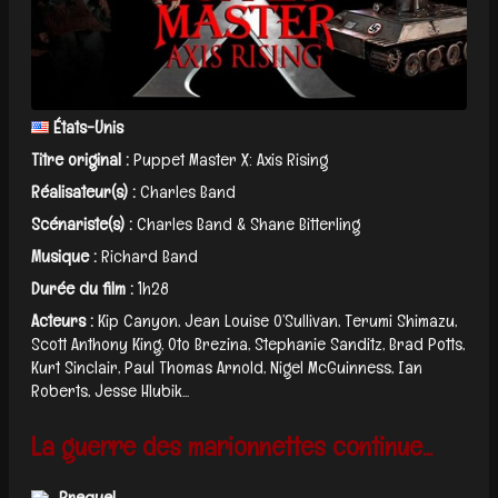
États-Unis
Titre original :
Puppet Master X: Axis Rising
Réalisateur(s) :
Charles Band
Scénariste(s) :
Charles Band & Shane Bitterling
Musique :
Richard Band
Durée du film :
1h28
Acteurs :
Kip Canyon, Jean Louise O’Sullivan, Terumi Shimazu,
Scott Anthony King, Oto Brezina, Stephanie Sanditz, Brad Potts,
Kurt Sinclair, Paul Thomas Arnold, Nigel McGuinness, Ian
Roberts, Jesse Hlubik...
La guerre des marionnettes continue...
Prequel