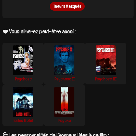
Tueurs Masqués
❤️ Vous aimerez peut-être aussi :
Psychose
Psychose II
Psychose III
Bates Motel
Psycho
💀 Les personnalités de l’horreur liées à ce film :