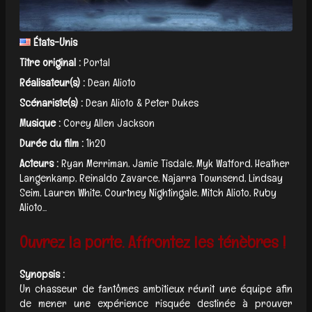
États-Unis
Titre original :
Portal
Réalisateur(s) :
Dean Alioto
Scénariste(s) :
Dean Alioto & Peter Dukes
Musique :
Corey Allen Jackson
Durée du film :
1h20
Acteurs :
Ryan Merriman, Jamie Tisdale, Myk Watford, Heather
Langenkamp, Reinaldo Zavarce, Najarra Townsend, Lindsay
Seim, Lauren White, Courtney Nightingale, Mitch Alioto, Ruby
Alioto...
Ouvrez la porte. Affrontez les ténèbres !
Synopsis :
Un chasseur de fantômes ambitieux réunit une équipe afin
de mener une expérience risquée destinée à prouver