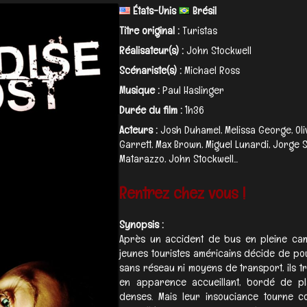
États-Unis
Brésil
Titre original :
Turistas
Réalisateur(s) :
John Stockwell
Scénariste(s) :
Michael Ross
Musique :
Paul Haslinger
Durée du film :
1h36
Acteurs :
Josh Duhamel, Melissa George, Ol
Garrett, Max Brown, Miguel Lunardi, Jorge S
Matarazzo, John Stockwell...
Rentrez chez vous !
Synopsis :
Après un accident de bus en pleine ca
jeunes touristes américains décide de pou
sans réseau ni moyens de transport, ils tr
en apparence accueillant, bordé de pl
denses. Mais leur insouciance tourne cour