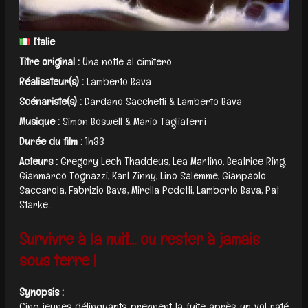
Italie
Titre original :
Una notte al cimitero
Réalisateur(s) :
Lamberto Bava
Scénariste(s) :
Dardano Sacchetti & Lamberto Bava
Musique :
Simon Boswell & Mario Tagliaferri
Durée du film :
1h33
Acteurs :
Gregory Lech Thaddeus, Lea Martino, Beatrice Ring,
Gianmarco Tognazzi, Karl Zinny, Lino Salemme, Gianpaolo
Saccarola, Fabrizio Bava, Mirella Pedetti, Lamberto Bava, Pat
Starke...
Survivre à la nuit… ou rester à jamais
sous terre !
Synopsis :
Cinq jeunes délinquants prennent la fuite après un vol raté