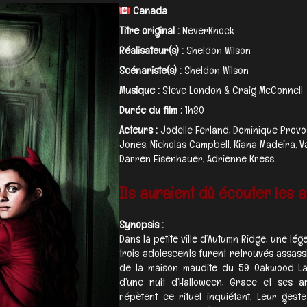
Canada
Titre original :
NeverKnock
Réalisateur(s) :
Sheldon Wilson
Scénariste(s) :
Sheldon Wilson
Musique :
Steve London & Craig McConnell
Durée du film :
1h30
Acteurs :
Jodelle Ferland, Dominique Provos
Jones, Nicholas Campbell, Kiana Madeira, 
Darren Eisenhauer, Adrienne Kress...
Ils auraient dû écouter les 
Synopsis :
Dans la petite ville d’Autumn Ridge, une lé
trois adolescents furent retrouvés assass
de la maison maudite du 59 Oakwood Lan
d’une nuit d’Halloween, Grace et ses amis
répètent ce rituel inquiétant. Leur gest