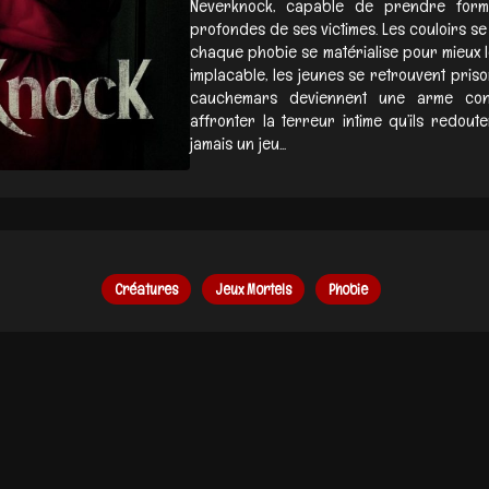
Neverknock, capable de prendre form
profondes de ses victimes. Les couloirs se
chaque phobie se matérialise pour mieux l
implacable, les jeunes se retrouvent pris
cauchemars deviennent une arme contr
affronter la terreur intime qu’ils redout
jamais un jeu...
Créatures
Jeux Mortels
Phobie