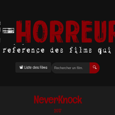
📽 Liste des Films
🔍
NeverKnock
2017