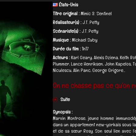
États-Unis
Titre original :
Mimic 3: Sentinel
Réalisateur(s) :
J.T. Petty
Scénariste(s) :
J.T. Petty
Musique :
Michael Suby
Durée du film :
1h17
Acteurs :
Karl Geary, Alexis Dziena, Keith
Plummer, Lance Henriksen, John Kapelos, Tu
Niculescu, Alin Panc, George Grigore...
On ne chasse pas ce qu’on ne 
Suite
Synopsis :
Marvin Montrose, jeune homme immunodépr
dans un appartement new-yorkais sous la 
et de sa sœur Rosy. Son seul lien avec l’