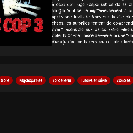
à ceux qu’il juge responsables de sa ch
sanglante, il se lie mystérieusement à u
après une fusillade. Alors que la ville p
chaos, les autorités tentent de comprendr
vivant insensible aux balles. Entre ritue
violents, Cordell laisse derrière lui une t
d’une justice tordue revenue d’outre-tombe
Gore
Psychopathes
Sorcellerie
Tueurs en série
Zombies