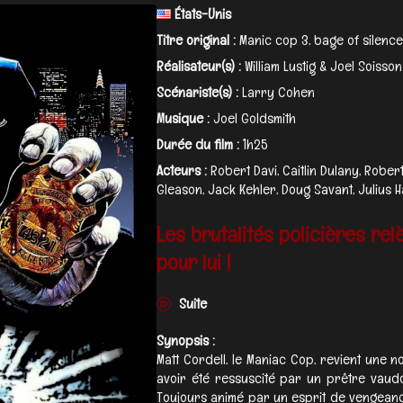
États-Unis
Titre original :
Manic cop 3, bage of silence
Réalisateur(s) :
William Lustig & Joel Soisson
Scénariste(s) :
Larry Cohen
Musique :
Joel Goldsmith
Durée du film :
1h25
Acteurs :
Robert Davi, Caitlin Dulany, Rober
Gleason, Jack Kehler, Doug Savant, Julius Ha
Les brutalités policières relè
pour lui !
Suite
Synopsis :
Matt Cordell, le Maniac Cop, revient une n
avoir été ressuscité par un prêtre vaud
Toujours animé par un esprit de vengeance