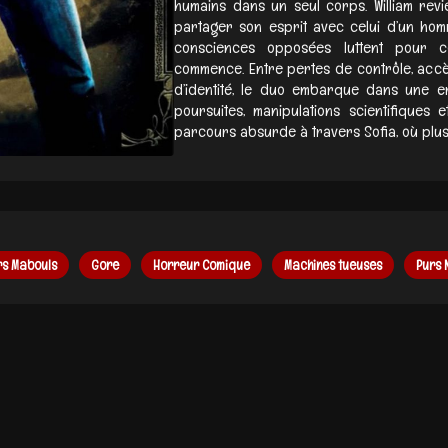
humains dans un seul corps. William revie
partager son esprit avec celui d’un ho
consciences opposées luttent pour c
commence. Entre pertes de contrôle, accès
d’identité, le duo embarque dans une 
poursuites, manipulations scientifiques
parcours absurde à travers Sofia, où plus 
rs Mabouls
Gore
Horreur Comique
Machines tueuses
Purs 