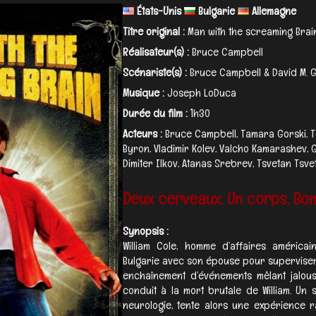
États-Unis
Bulgarie
Allemagne
Titre original :
Man with the screaming Brai
Réalisateur(s) :
Bruce Campbell
Scénariste(s) :
Bruce Campbell & David M.
Musique :
Joseph LoDuca
Durée du film :
1h30
Acteurs :
Bruce Campbell, Tamara Gorski, Te
Byron, Vladimir Kolev, Valcho Kamarashev,
Dimiter Ilkov, Atanas Srebrev, Tsvetan Tsvetk
Deux cerveaux. Un corps. Bon
Synopsis :
William Cole, homme d’affaires améric
Bulgarie avec son épouse pour superviser 
enchaînement d’événements mêlant jalousie
conduit à la mort brutale de William. Un s
neurologie, tente alors une expérience 